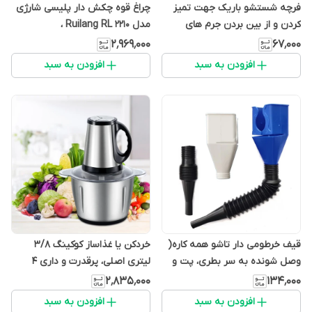
فرچه شستشو باریک جهت تمیز
چراغ قوه چکش دار پلیسی شارژی
کردن و از بین بردن جرم های
مدل Ruilang RL 2210 ،
رسوب بسته درز های آشپزخانه،
(مدلmana1456) برد بلند و نور
۲٬۹۶۹٬۰۰۰
۶۷٬۰۰۰
سرویس بهداشتی ، حمام
بسیار قوی
افزودن به سبد
افزودن به سبد
(مدلmana1456)
قیف خرطومی دار تاشو همه کاره(
خردکن یا غذاساز کوکینگ 3/8
وصل شونده به سر بطری، پت و
لیتری اصلی، پرقدرت و داری 4
گالن..) (مدلmana1456)
تیغه پرسی اصلی همزن مدل 2026
۲٬۸۳۵٬۰۰۰
۱۳۴٬۰۰۰
غذاساز (مدلmana1456)
افزودن به سبد
افزودن به سبد