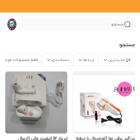
جستجو
جستجو:
جدیدترین
برندها
دسته‌بندی
فقط محصولات موجود
پرزگیر برقی نوا (اورجینال با تیغه
ایرپاد i12 کیفیت عالی (ارسال