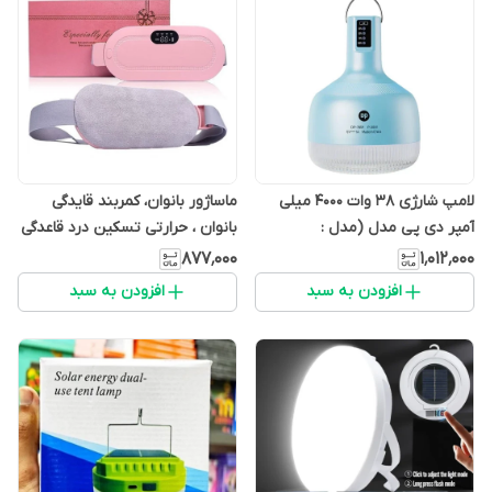
لامپ شارژی 38 وات 4000 میلی
ماساژور بانوان، کمربند قایدگی
آمپر دی پی مدل (مدل :
بانوان ، حرارتی تسکین درد قاعدگی
mana13d6) DP-7859
(مدل : mana13d6)
۸۷۷٬۰۰۰
۱٬۰۱۲٬۰۰۰
افزودن به سبد
افزودن به سبد