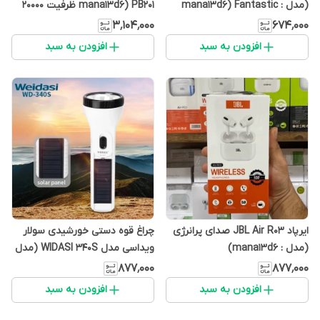
(مدل : mana13d6) Fantastic
mana13d6) PB201 ظرفیت 20000
Quality
میلی آمپر ساعت
۳٬۱۰۴٬۰۰۰
۶۷۴٬۰۰۰
افزودن به سبد
افزودن به سبد
ایرپاد JBL Air R03 صدای پرانرژی
چراغ قوه دستی خورشیدی سولار
(مدل : mana13d6)
ویداسی مدل WIDASI 340S (مدل
: mana13d6)
۸۷۷٬۰۰۰
۸۷۷٬۰۰۰
افزودن به سبد
افزودن به سبد