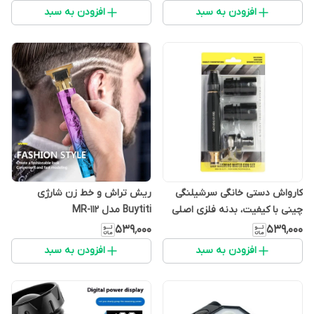
بازکن و فندک (مدلmana1456)
افزودن به سبد
افزودن به سبد
کارواش دستی خانگی سرشیلنگی
ریش تراش و خط زن شارژی
چینی با کیفیت، بدنه فلزی اصلی
Buytiti مدل MR-112
(مدلmana1456)
(مدلmana1456)
۵۳۹٬۰۰۰
۵۳۹٬۰۰۰
افزودن به سبد
افزودن به سبد