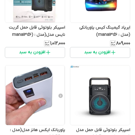
ایرپاد گیمینگ کیس پاوربانکی
اسپیکر بلوتوثی قابل حمل گریت
(مدل : mana13d6)
نایس مدل(مدل : mana13d6)
GTS 1386 ، شیار کارت حافظه
۱٬۰۱۲٬۰۰۰
۸۰۹٬۰۰۰
MicroSD، USB ، Bluetooth
افزودن به سبد
افزودن به سبد
اسپیکر بلوتوثی قابل حمل مدل
پاوربانک ایکس هانز مدل(مدل :