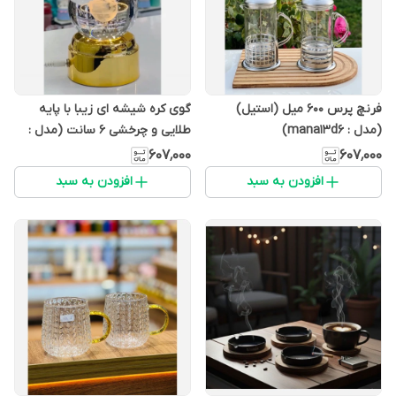
فرنچ پرس 600 میل (استیل)
گوی کره شیشه ای زیبا با پایه
(مدل : mana13d6)
طلایی و چرخشی 6 سانت (مدل :
mana13d6)
۶۰۷٬۰۰۰
۶۰۷٬۰۰۰
افزودن به سبد
افزودن به سبد