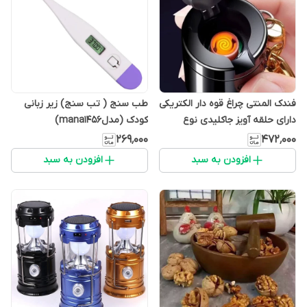
فندک المنتی چراغ قوه دار الکتریکی
طب سنج ( تب سنج) زیر زبانی
دارای حلقه آویز جاکلیدی نوع
کودک (مدلmana1456)
احتراق و سوخت الکتریکی (شارژی)
۲۶۹٬۰۰۰
۴۷۲٬۰۰۰
(مدلmana1456)
افزودن به سبد
افزودن به سبد