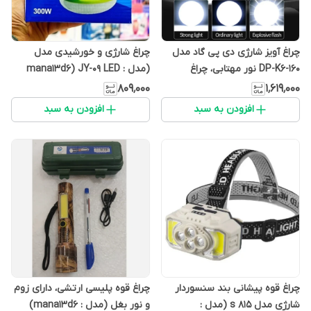
چراغ آویز شارژی دی پی گاد مدل
چراغ شارژی و خورشیدی مدل
DP-K6-160 نور مهتابی، چراغ
(مدل : mana13d6) JY-09 LED
کمپینگ یوفو ufo 200 وات (مدل :
300W
۸۰۹٬۰۰۰
۱٬۶۱۹٬۰۰۰
mana13d6)
افزودن به سبد
افزودن به سبد
چراغ قوه پیشانی بند سنسوردار
چراغ قوه پلیسی ارتشی، دارای زوم
شارژی مدل s 815 (مدل :
و نور بغل (مدل : mana13d6)