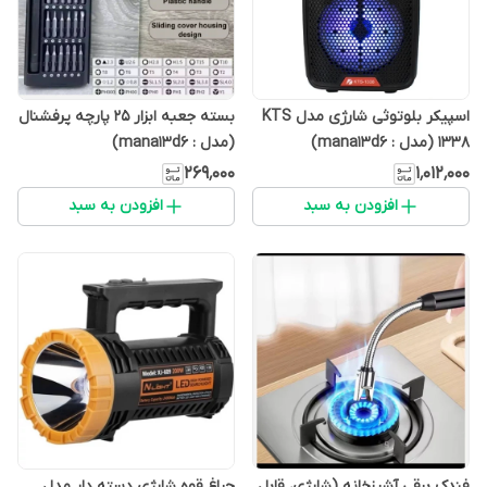
اسپیکر بلوتوثی شارژی مدل KTS
بسته جعبه ابزار 25 پارچه پرفشنال
1338 (مدل : mana13d6)
(مدل : mana13d6)
۲۶۹٬۰۰۰
۱٬۰۱۲٬۰۰۰
افزودن به سبد
افزودن به سبد
فندک برقی آشپزخانه (شارژی، قابل
چراغ قوه شارژی دسته دار مدل