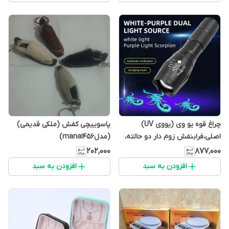
چراغ قوه یو وی (یووی UV)
پاسوییچی کفش (ملکی قدیمی)
اصلی،فرابنفش زوم دار دو حالته،
(مدلmana1456)
شارژی مناسب کمپینگ
۲۰۲٬۰۰۰
۸۷۷٬۰۰۰
(مدلmana1456)
افزودن به سبد
افزودن به سبد