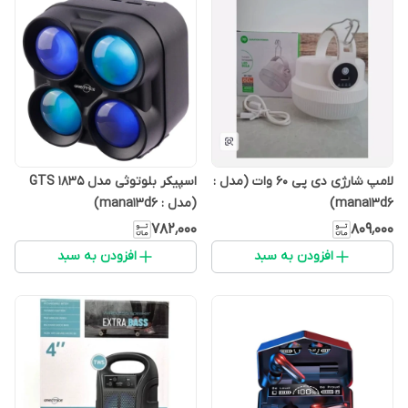
لامپ شارژی دی پی 60 وات (مدل :
اسپیکر بلوتوثی مدل GTS 1835
mana13d6)
(مدل : mana13d6)
۷۸۲٬۰۰۰
۸۰۹٬۰۰۰
افزودن به سبد
افزودن به سبد