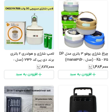
چراغ شارژی یوفو 3 باتری مدل DP
لامپ شارژی و هولدری 2 باتری
- K5 - 125 (مدل : mana13d6)
برند دی پی کد 7936 (مدل :
mana13d6)
۸۷۷٬۰۰۰
۱٬۴۸۴٬۰۰۰
افزودن به سبد
افزودن به سبد