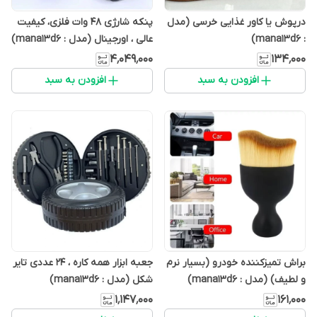
درپوش یا کاور غذایی خرسی (مدل
پنکه شارژی 48 وات فلزی، کیفیت
: mana13d6)
عالی ، اورجینال (مدل : mana13d6)
۴٬۰۴۹٬۰۰۰
۱۳۴٬۰۰۰
افزودن به سبد
افزودن به سبد
براش تمیزکننده خودرو (بسیار نرم
جعبه ابزار همه کاره ، 24 عددی تایر
و لطیف) (مدل : mana13d6)
شکل (مدل : mana13d6)
۱٬۱۴۷٬۰۰۰
۱۶۱٬۰۰۰