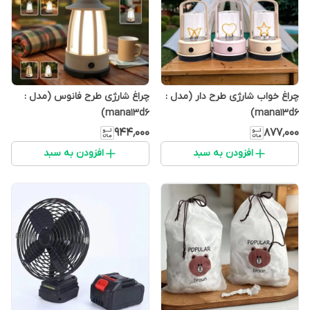
چراغ خواب شارژی طرح دار (مدل :
چراغ شارژی طرح فانوس (مدل :
mana13d6)
mana13d6)
۹۴۴٬۰۰۰
۸۷۷٬۰۰۰
افزودن به سبد
افزودن به سبد