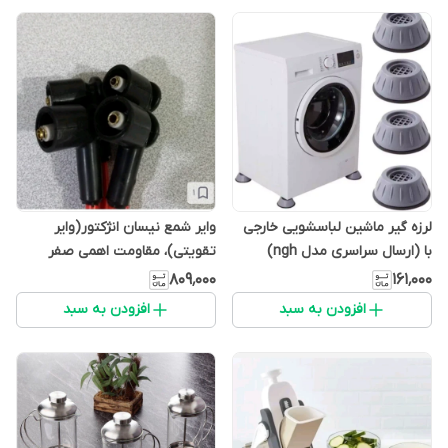
لرزه گیر ماشین لباسشویی خارجی
وایر شمع نیسان انژکتور(وایر
با (ارسال سراسری مدل ngh)
تقویتی)، مقاومت اهمی صفر
(مدلmana1456)
۸۰۹٬۰۰۰
۱۶۱٬۰۰۰
افزودن به سبد
افزودن به سبد