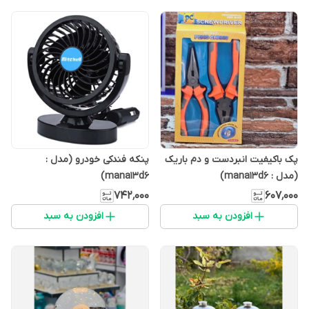
پک باکیفیت انبردست و دم باریک
پنکه فندکی خودرو (مدل :
(مدل : mana13d6)
mana13d6)
۷۴۲٬۰۰۰
۶۰۷٬۰۰۰
افزودن به سبد
افزودن به سبد