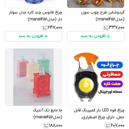
گردوشکن طرح چوب سون
چراغ فانوس چند کاره مدل سولار
(مدلmana1456)
دار (مدلmana1456)
۶۴۷٬۰۰۰
۳۳۷٬۰۰۰
افزودن به سبد
افزودن به سبد
چراغ قوه LED دار کمپینگ قابل
جا مایع تک آنتیک
حمل، دارای چراغ اضطراری،
(مدلmana1456)
جاکلیدی، COB پیچ گوشتی بطری
۱۸۸٬۰۰۰
۶۰۷٬۰۰۰