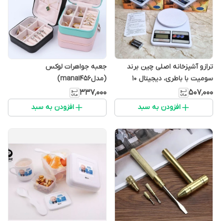
ترازو آشپزخانه اصلی چین برند
جعبه جواهرات لوکس
سومیت با باطری، دیجیتال 10
(مدلmana1456)
کیلویی sf 400 دقت 1 گرم
۳۳۷٬۰۰۰
۵۰۷٬۰۰۰
(مدلmana1456)
افزودن به سبد
افزودن به سبد