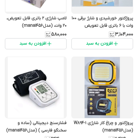
پروژکتور خورشیدی و شارژ برقی 100
لامپ شارژی 2 باتری قابل تعویض،
وات با 6 باتری قابل تعویض
20 وات، (مدلmana1456)
(مدلmana1456)
۵۸۰٬۰۰۰
۳٬۱۰۴٬۰۰۰
افزودن به سبد
افزودن به سبد
پروژکتور و چراغ کار شارژی W894-1
فشارسنج دیجیتالی (ساده و
(مدلmana1456)
سخنگو فارسی ) (مدلmana1456)