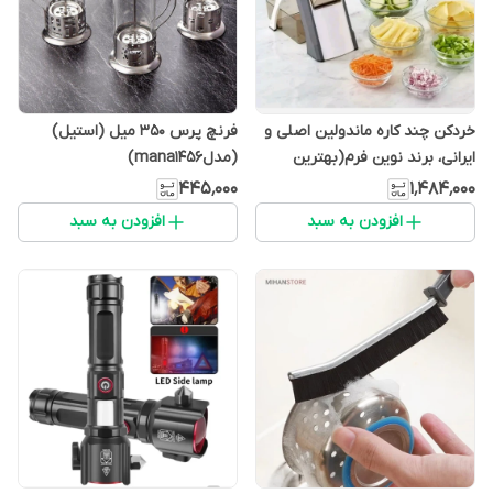
خردکن چند کاره ماندولین اصلی و
فرنچ پرس 350 میل (استیل)
ایرانی، برند نوین فرم(بهترین
(مدلmana1456)
برند)، رنده 32 کاره بنسی
۴۴۵٬۰۰۰
۱٬۴۸۴٬۰۰۰
(مدلmana1456)
افزودن به سبد
افزودن به سبد