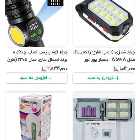
چراغ شارژی (لامپ شارژی) کمپینگ
چراغ قوه پلیسی اصلی چندکاره
مدل W599 A ، بسیار پور نور
برند اسمال سان، مدل 2305 (طرح
(مدلmana1456)
5047 پاورکینگ قدیم)
۲٬۸۳۴٬۰۰۰
۱٬۰۱۲٬۰۰۰
(مدلmana1456)
افزودن به سبد
افزودن به سبد