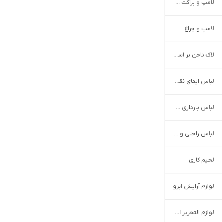
لامپ و براکت LED
لامپ و چراغ
لاک ناخن بر اساس رنگ
لباس ایفای نقش
لباس بارداری حاملگی و شیردهی
لباس راحتی و خانگی زنانه
لحیم کاری
لوازم آرایش ابرو
لوازم التحریر اداری