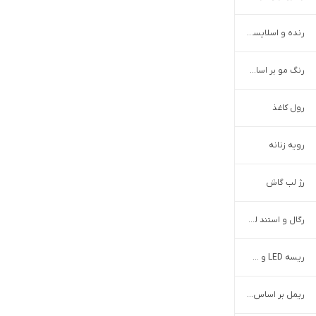
رنده و اسلایسر دستی
رنگ مو بر اساس برند
رول کاغذ
رویه زنانه
رژ لب گاش
رگال و استند لباس
ریسه LED و شلنگ نوری
ریمل بر اساس برند