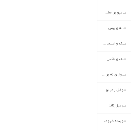
شامپو بر اساس برند
شانه و برس
شلف و استند رومیزی
شلف و باکس دیواری
شلوار زنانه بر اساس طرح و سبک
شوفاژ، رادیاتور و پکیج
شومیز زنانه
شوینده ظروف