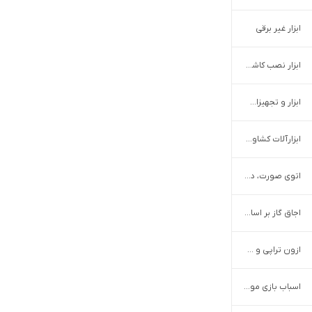
ابزار غیر برقی
ابزار نصب کاشی و سرامیک
ابزار و تجهیزات آرایشی
ابزارآلات کشاورزی و باغبانی
اتوی صورت، درما اف و التراسونیک
اجاق گاز بر اساس برند
ازون تراپی و مایکرومیست مو
اسباب بازی موزیکال