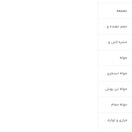
جغجغه
حجم دهنده و فرم دهنده بدن
حشره کش و سوسک کش
حوله
حوله استخری و مسافرتی
حوله تن پوش
حوله حمام
خرازی و لوازم دوخت و دوز