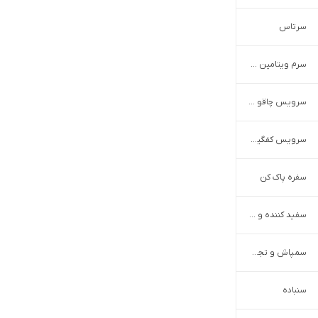
سرتاس
سرم ویتامین سی
سرویس چاقو آشپزخانه
سرویس کفگیر ملاقه
سفره پاک کن
سفید کننده و جرم گیر دندان
سمپاش و تجهیزات جانبی
سنباده