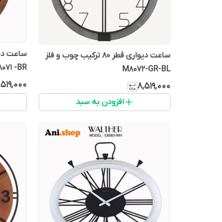
ساعت دیواری قطر 80 ترکیب چوب و فلز
071 -BR
M8072-GR-BL
٬۵۱۹٬۰۰۰
۸٬۵۱۹٬۰۰۰
افزودن به سبد