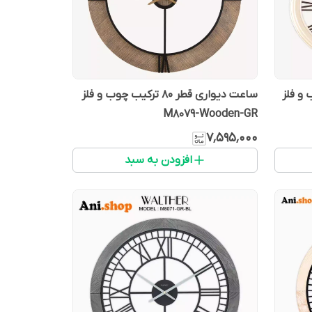
یب چوب و فلز
ساعت دیواری قطر 80 ترکیب چوب و فلز
M8079-Wooden-GR
۷٬۵۹۵٬۰۰۰
افزودن به سبد