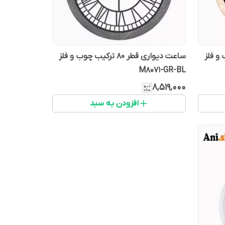
یب چوب و فلز
ساعت دیواری قطر 80 ترکیب چوب و فلز
M8071-GR-BL
۸٬۵۱۹٬۰۰۰
افزودن به سبد