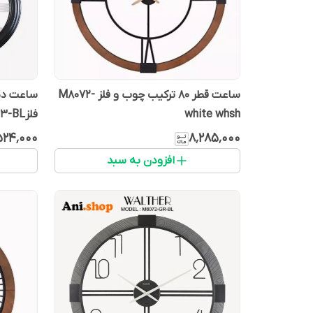
ساعت قطر 80 ترکیب چوب و فلز M8072-
white whsh
فلزE6563-BL
۵۲۴٬۰۰۰
۸٬۲۸۵٬۰۰۰
افزودن به سبد