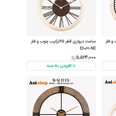
یب چوب و فلز
ساعت دیواری قطر 65ترکیب چوب و فلز
E6061-NE
۵٬۵۲۴٬۰۰۰
افزودن به سبد