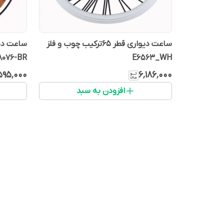
ساعت دیواری قطر 65ترکیب چوب و فلز
8076-BR
E6563_WH
۵۹۵٬۰۰۰
۶٬۱۸۶٬۰۰۰
افزودن به سبد