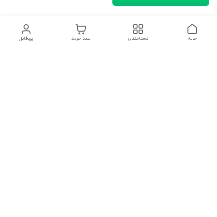
خانه
دسته‌بندی
سبد خرید
پروفایل
دسترسی سریع
تماس با ما
شکایات
درباره ما
قوانین و مقررات
سیاست حریم خصوصی
سلام به همه مانا کالایی های گل با توجه به فرارسیدن ایام عید