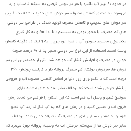
در حدود 90 ليتر آب پاکيزه با هر بار دوش گرفتن به شبکه فاضلاب وارد
مي‌شود. به منظور کاهش مصرف، سر دوش هاي جديد با هدف جايگزيني
سر دوش هاي قديمي و کاهش مصرف توليد شدند.در طراحي سر دوشي
هاي کم مصرف، با مجهز بودن به سیستم Air Turbo و به کار گيري
تکنولوژي مخلوط نمودن آب و هوا، این جريان به 9 ليتر در دقيقه کاهش
يافته است. استفاده از اين نوع سر دوشي منجر به تا 40 درصد صرفه
جويي در مصرف و افزایش فشار آب خواهد شد. یکی از جدیدترین این سر
دوش ها، سردوش پرفشار کم مصرف پروانه دار با قابلیت چرخش 360
درجه است.که با تکنولوژی روز دنیا بر اساس کاهش مصرف آب و خروجی
پرفشار طراحی شده است؛ که برخلاف سایر نمونه های مشابه دارای
سوئیچ قطع و وصل آب هم است که این امکان را فراهم می نماید زمان
خروج آب را تعیین کنید و در زمان های که به آب نیاز ندارید آب قطع
شود و به مقدار بسیار زیادی در مصرف آب صرفه جویی شود. برخلاف
سایر سر دوش ها از سیستم چرخش آب به وسیله پروانه بهره می‌برد که