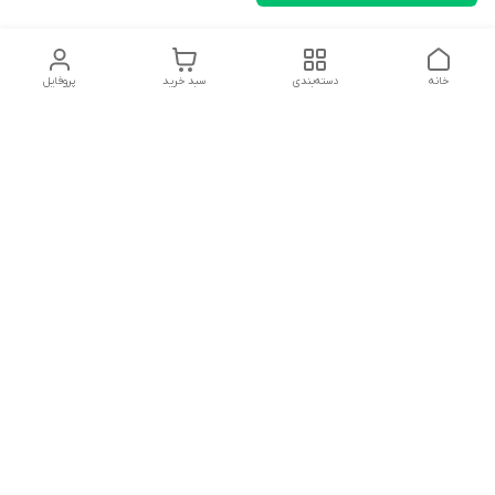
خانه
دسته‌بندی
سبد خرید
پروفایل
دسترسی سریع
تماس با ما
شکایات
درباره ما
قوانین و مقررات
سیاست حریم خصوصی
سلام به همه مانا کالایی های گل با توجه به فرارسیدن ایام عید
نوروز تمامی سفارشات تاریخ 1403/12/25 بعد از تعطیلات رسمی