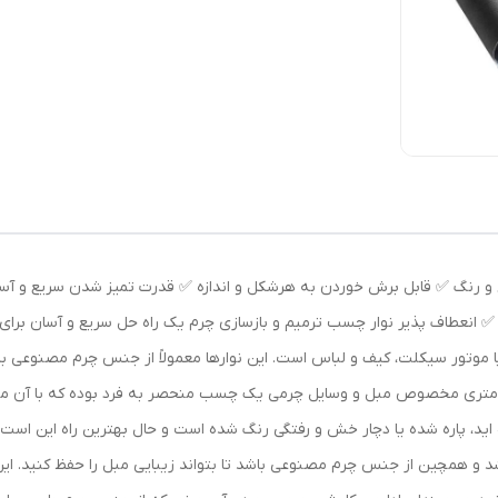
 رنگ ✅ قابل برش خوردن به هرشکل و اندازه ✅ قدرت تمیز شدن سریع و آسا
د آب و ضد روغن ✅ انعطاف پذیر نوار چسب ترمیم و بازسازی چرم یک راه حل سریع و آسان
 موتور سیکلت، کیف و لباس است. این نوارها معمولاً از جنس چرم مصنوعی ب
ل استفاده هستند. چسب چرمی 20×100 سانتی متری مخصوص مبل و وسایل چرمی یک چسب منحصر به فرد بوده
ه اید، پاره شده یا دچار خش و رفتگی رنگ شده است و حال بهترین راه این 
باشد و همچین از جنس چرم مصنوعی باشد تا بتواند زیبایی مبل را حفظ کنید. 