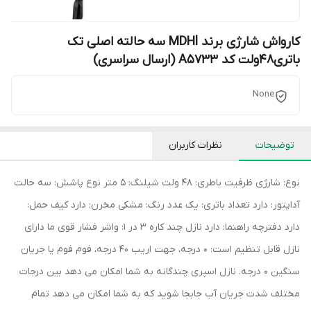
کارواش شارژی برند MDHl سه حالته اصلی تک
باتری48ولت کد A5733 (ارسال سراسری)
None
توضیحات
نظرات کاربران
نوع: شارژی ظرفیت باطری: ۴۸ ولت شیلنگ: ۵ متر نوع پاشش: سه حالت
آداپتور: دارد تعداد باتری: یک عدد رنگ: مشکی مخرن: دارد کیف حمل:
دارد دفترچه راهنما: دارد نازل چند کاره 3 در 1: واشر فشار قوی ما دارای
نازل قابل تنظیم است: 0 درجه، جهت اریب 40 درجه، فوم فوم یا جریان
سنگین 0 درجه. نازل اسپری چندگانه به شما امکان می دهد بین درجات
مختلف شدت جریان آب جابجا شوید که به شما امکان می دهد تمام