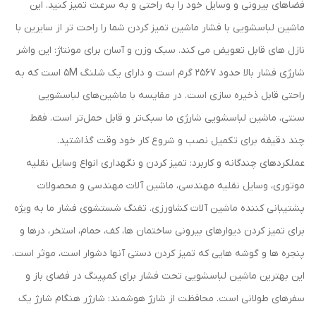
فضاهای بیرونی و وسایل خود را به راحتی و به سرعت تمیز کنید. این
ماشین لباسشویی با فشار ماشین تمیز کردن شما را راحت تر از سایرین با
نازل های قابل تعویض می کند. سبک وزن و آسان برای مونتاژ: این واشر
شارژی فشار بالا حدود 2567 گرم است و دارای یک شلنگ 5M است که به
راحتی قابل ذخیره سازی است. در مقایسه با ماشین‌های لباسشویی
سنتی، ماشین لباسشویی شارژی ما سبک‌تر و قابل حمل‌تر است. فقط
چند دقیقه برای تکمیل نصب و شروع کار خود وقت گذاشتید.
عملکردهای چندگانه و کاربرد: تمیز کردن و نگهداری انواع وسایل نقلیه
موتوری، وسایل نقلیه مهندسی، ماشین آلات مهندسی و محصولات
پشتیبانی کننده ماشین آلات کشاورزی. تفنگ شستشوی فشار ما به ویژه
برای تمیز کردن دیوارهای بیرونی ساختمان ها، کف، حمام، استخر، درها و
پنجره ها و گوشه هایی که تمیز کردن دستی آنها دشوار است، موثر است.
این بهترین ماشین لباسشویی تحت فشار برای کمپینگ در فضای باز و
سفرهای طولانی است. محافظت از شارژ هوشمند: شارژر هنگام شارژ یک