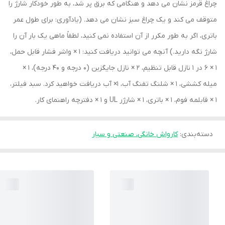
چراغ قرمز نشان می دهد و هنگامی که برق پر شد، به طور خودکار شارژ را
متوقف می کند و یک چراغ سبز نشان می دهد. (یادآوری: برای طول عمر
باتری، اگر به طور مکرر از آن استفاده نمی کنید، لطفاً ماهی یک بار آن را
شارژ نگه دارید.) آنچه می توانید دریافت کنید: 1 × واشر فشار قابل حمل،
1 × 6 در 1 نازل قابل تنظیم، 2 × نازل جایگزین (0 درجه و 40 درجه)، 1 ×
میله کششی، 1 × شلنگ تفنگ آب، 1× آب دریافت خواهید کرد. سبد فیلتر،
1 × قابلمه فوم، 1 × باتری، 1 × شارژر UL و 1 × دفترچه راهنمای کار.
دسته‌بندی
:
کارواش خانگی، صنعتی و سیار