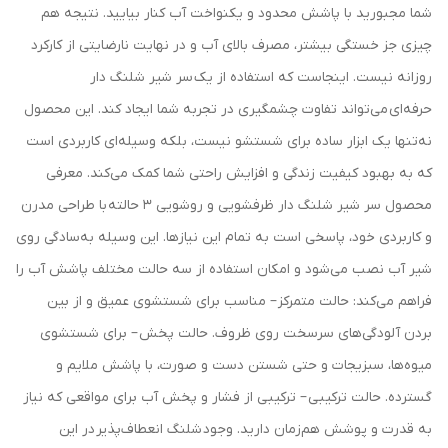
شما مجبورید با پاشش محدود و یکنواخت آب کنار بیایید. نتیجه هم
چیزی جز خستگی بیشتر، مصرف بالای آب و در نهایت نارضایتی از کارکرد
روزانه نیست. اینجاست که استفاده از یک سر شیر شلنگ دار
حرفه‌ای می‌تواند تفاوت چشمگیری در تجربه شما ایجاد کند. این محصول
نه‌تنها یک ابزار ساده برای شستشو نیست، بلکه وسیله‌ای کاربردی است
که به بهبود کیفیت زندگی و افزایش راحتی شما کمک می‌کند. معرفی
محصول سر شیر شلنگ دار ظرفشویی و روشویی 3 حالته با طراحی مدرن
و کاربردی خود، پاسخی است به تمام این نیازها. این وسیله به‌سادگی روی
شیر آب نصب می‌شود و امکان استفاده از سه حالت مختلف پاشش آب را
فراهم می‌کند: حالت متمرکز – مناسب برای شستشوی عمیق و از بین
بردن آلودگی‌های سرسخت روی ظروف. حالت پخش – برای شستشوی
میوه‌ها، سبزیجات و حتی شستن دست و صورت، با پاشش ملایم و
گسترده. حالت ترکیبی – ترکیبی از فشار و پخش آب برای مواقعی که نیاز
به قدرت و پوشش هم‌زمان دارید. وجود شلنگ انعطاف‌پذیر در این