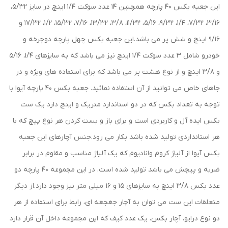
این جعبه بکس ۴۰ پارچه همچنین ۱۴ عدد سوکت ۱/۴ اینچ در سایز ۵/۳۲،
۳/۱۶، ۷/۳۲، ۱/۴، ۹/۳۲، ۵/۱۶، ۱۱/۳۲، ۳/۸، ۱۳/۳۲، ۷/۱۶، ۱۵/۳۲، ۱/۲، ۱۷/۳۲ و
۹/۱۶ اینچ و شش پر می باشد.این جعبه بکس چهل پارچه دوچرخه و
خودرو شامل ۳ عدد سوکت ۱/۴ اینچ نیز می باشد که به سایزهای ۱/۴، ۵/۱۶
و ۳/۸ اینچ و از نوع هشت پر می باشد که برای استفاده های ویژه و در
جاهای خاص می توانید از آن استفاده نمائید. جعبه بکس ۴۰ پارچه آیوا با
توجه به تعداد بکس که در دو استاندارد متریک و اینچ دارد یک ست
بکس ایده آل و کاربردی است و برای باز و بست کردن هر نوع پیچ که با
هر استانداردی تولید شده باشد بکار می رود.جنس آچارهای این جعبه
بکس آیوا از آلیاژ کروم وانادیوم که یک آلیاژ مناسب و مقاوم در برابر
ضربه و پیچش می باشد تولید شده است. در این مجموعه ۴۰ پارچه دو
عدد بکس ۳/۸ اینچ به سایزهای ۱۵ و ۱۶ میلی متر نیز وجود دارد.از دیگر
متعلقات این ست می توان به آچار جغجغه ای، رابط برای استفاده از هر
دو نوع درایو، آچار بکس، یک عدد کیف که این مجموعه داخل آن قرار دارد