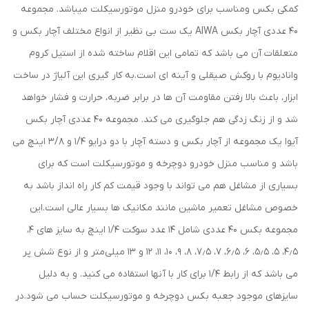
کمکی بکس ومناسب برای خودرو منزل موتورسیکلت میباشد. مجموعه
40 عددی آچار بکس AIWA یک ست بی نظیر از انواع مختلف آچار بکس و
متعلقات آن می باشد که تمامی این اقلام ساخته شده از استیل کروم
وانادیوم با روکش صیقلی و آینه ای است.به کار گیری این آلیاژ در ساخت
ابزار، باعث بالا رفتن مقاومت آن ها در برابر ضربه، حرارت و فشار خواهد
شد و از زنگ زدگی هم جلوگیری می کند. مجموعه ۴۰ عددی آچار بکس
آیوا یک مجموعه از آچار بکس و دسته آچار با دو درایو ۱/۴ و ۳/۸ اینچ می
باشد و مناسب منزل خودرو دوچرخه و موتورسیکلت است که برای
بسیاری از مشاغل هم می تواند با وجود قیمت کم کار راه انداز باشد به
خصوص مشاغل تعمیر ماشین مانند مکانیک ها بسیار عالی است.این
مجموعه بکس ۴۰ عددی شامل ۱۴ عدد سوکت ۱/۴ اینچ به سایز های ۴،
۴٫۵، ۵، ۵٫۵، ۶، ۶٫۵، ۷، ۷٫۵، ۸، ۹، ۱۰، ۱۱، ۱۲ و ۱۳ میلی‌متر و از نوع شش پر
می باشد که از رابط ۱/۴ برای کار با آنها استفاده می کنید. و به دلیل
سایزهای موجود جعبه بکس دوچرخه و موتورسیکلت حساب می شود.در