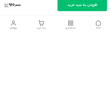
افزودن به سبد خرید
966,000
خانه
دسته‌بندی
سبد خرید
پروفایل
دسترسی سریع
تماس با ما
شکایات
درباره ما
قوانین و مقررات
سیاست حریم خصوصی