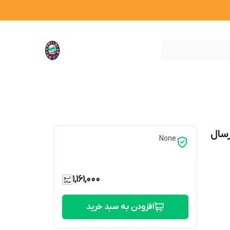
کورا مدل 801 کد L237 (ارسال
None
1,161,000
افزودن به سبد خرید