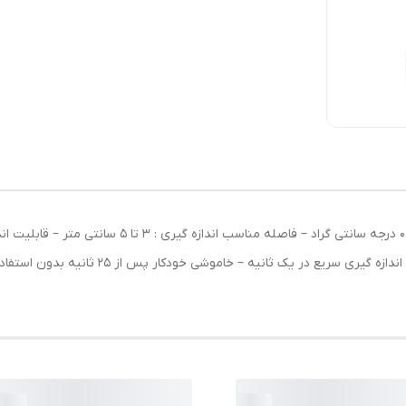
۱۷x۷x۴ سانتی‌متر – وزن : ۱۲۰ گرم – دقت اندازه گیری 0.2 