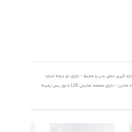
درجه سانتی گراد – فاصله مناسب اندازه گیری : 3 تا 5 سانتی متر – قابلیت اندازه گیری دمای بدن و محیط – دارای دو درجه اندازه
گیری سانتی گراد و فارنهایت – دارای هشدار دمای بالا – اندازه گیری سریع در یک ثانیه – خاموشی خودکار پس از 25 ثانیه بدون استفاده ماندن – دارای صفحه نمایش LCD با نور پس زمینه