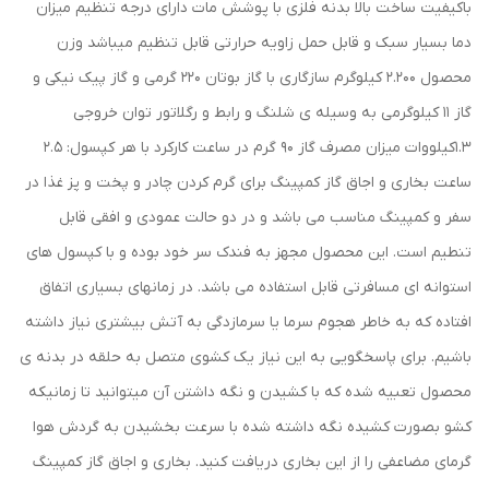
باکیفیت ساخت بالا بدنه فلزی با پوشش مات دارای درجه تنظیم میزان
دما بسیار سبک و قابل حمل زاویه حرارتی قابل تنظیم میباشد وزن
محصول 2.200 کیلوگرم سازگاری با گاز بوتان 220 گرمی و گاز پیک نیکی و
گاز 11 کیلوگرمی به وسیله ی شلنگ و رابط و رگلاتور توان خروجی
1.3کیلووات میزان مصرف گاز 90 گرم در ساعت کارکرد با هر کپسول: 2.5
ساعت بخاری و اجاق گاز کمپینگ برای گرم کردن چادر و پخت و پز غذا در
سفر و کمپینگ مناسب می باشد و در دو حالت عمودی و افقی قابل
تنطیم است. این محصول مجهز به فندک سر خود بوده و با کپسول های
استوانه ای مسافرتی قابل استفاده می باشد. در زمانهای بسیاری اتفاق
افتاده که به خاطر هجوم سرما یا سرمازدگی به آتش بیشتری نیاز داشته
باشیم. برای پاسخگویی به این نیاز یک کشوی متصل به حلقه در بدنه ی
محصول تعبیه شده که با کشیدن و نگه داشتن آن میتوانید تا زمانیکه
کشو بصورت کشیده نگه داشته شده با سرعت بخشیدن به گردش هوا
گرمای مضاعفی را از این بخاری دریافت کنید. بخاری و اجاق گاز کمپینگ