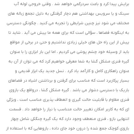
برایش پیدا کرد و باعث سردرگمی خواهد شد . وقتی خروجی لوله آب
سینک و یا سرویس بهداشتی هم دچار گرفتگی به دلیل تجمع زباله های
مختلف می شود نیز چنین شرایطی را تجربه می کنید . چگونگی دسترسی
به اینگونه فضاها ، سؤالی است که برای همه ما پیش می آید . شاید تا
پیش از این راه حل های خیلی زیادی نداشتیم و حتی در برخی از مواقع
باید از وسیله خود چشم پوشی می کردیم ، اما این بار ابزاری را با عنوان
گیره فنری مشکل گشا به شما معرفی خواهیم کرد که می توان از آن به
عنوان راهکاری کامل و کارآمد یاد کرد . نسل جدید یک ابزار قدیمی و
بسیار پرکاربرد است که مناسب برای گرفتن و برداشتن اشیاء در فضاهای
باریک با دسترسی دشوار می باشد . گیره مشکل گشا ، درواقع یک بازوی
فنری مقاوم با قابلیت حالت گیری و انعطاف پذیری مناسب است ، ویژگی
ای که به کاربر امکان تغییر حالت متناسب با نیاز را خواهد داد . قسمت
انتهایی بازو ، فنری منعطف وجود دارد که یک گیره چنگکی شامل چهار
بازوی کوچک جمع شده را درون خود جای داده ، بازوهایی که با استفاده از