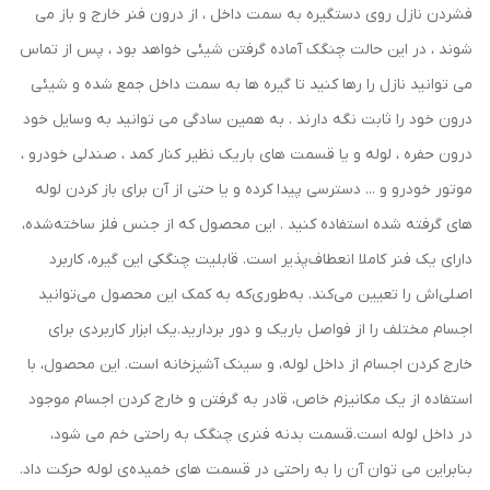
فشردن نازل روی دستگیره به سمت داخل ، از درون فنر خارج و باز می
شوند ، در این حالت چنگک آماده گرفتن شیئی خواهد بود ، پس از تماس
می توانید نازل را رها کنید تا گیره ها به سمت داخل جمع شده و شیئی
درون خود را ثابت نگه دارند . به همین سادگی می توانید به وسایل خود
درون حفره ، لوله و یا قسمت های باریک نظیر کنار کمد ، صندلی خودرو ،
موتور خودرو و ... دسترسی پیدا کرده و یا حتی از آن برای باز کردن لوله
های گرفته شده استفاده کنید . این محصول که از جنس فلز ساخته‌شده،
دارای یک فنر کاملا انعطاف‌پذیر است. قابلیت چنگکی این گیره، کاربرد
اصلی‌اش را تعیین می‌کند. به‌طوری‌که به کمک این محصول می‌توانید
اجسام مختلف را از فواصل باریک و دور بردارید.یک ابزار کاربردی برای
خارج کردن اجسام از داخل لوله، و سینک آشپزخانه است. این محصول، با
استفاده از یک مکانیزم خاص، قادر به گرفتن و خارج کردن اجسام موجود
در داخل لوله است.قسمت بدنه فنری چنگک به راحتی خم می شود،
بنابراین می توان آن را به راحتی در قسمت های خمیده‌ی لوله حرکت داد.