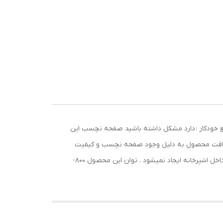
لبی شکل سیستم قطع خودکار : دارد مشکل داشته باشید صفحه نچسب این
 درجه و زمان پخت میباشد . نظافت محصول به دلیل وجود صفحه نچسب و کیفیت
بالا ساده تر از باقی وافل ساز های موجود در بازار میباشد . بدنه محصول در زمان پخت داغ نمیشود و خطری برای کودکان و سایر افراد داخل اشپرخانه ایجاد نمیشود . توان این محصول 800-