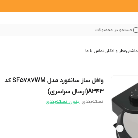
جستجو در محصولات
داشتی
عطر و ادکلن
تماس با ما
وافل ساز سانفورد مدل SF5787WM کد
A343(ارسال سراسری)
دسته‌بندی
:
بدون دسته‌بندی