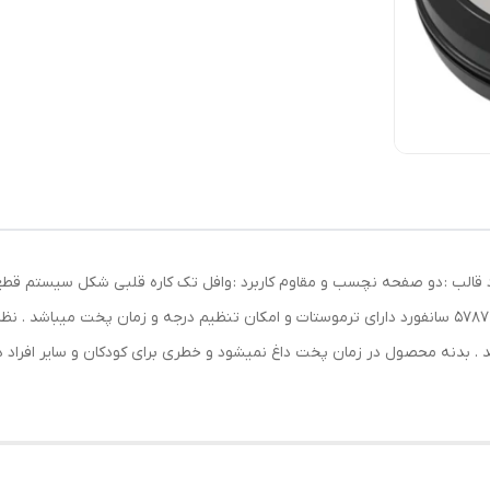
د مدل : 5787 توان مصرفی : 1000 وات تعداد قالب : دو صفحه نچسب و مقاوم کاربرد : وافل تک کاره ق
وافل ساز کار شما را ساده تر میکند ، به علاوه وافل ساز 5787 سانفورد دارای ترموستات و امکان تنظیم