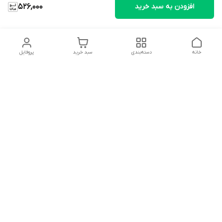
افزودن به سبد خرید
526,000
خانه
دسته‌بندی
سبد خرید
پروفایل
دسترسی سریع
تماس با ما
شکایات
درباره ما
قوانین و مقررات
سیاست حریم خصوصی