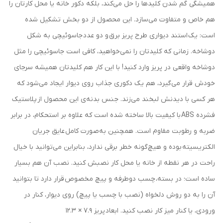
همیشگی گم شدن کلیدها را حل می‌کند، بلکه دکور خانه یا محل کارتان را
هم خاص و متفاوت می‌سازد. این محصول از دو بخش تشکیل شده
است: یک استند دیواری طرح پریز برق و دو عدد جاسوئیچی به شکل
دوشاخه. زمانی که کلیدتان را نمی‌خواهید، کافی است جاسوئیچی را مثل
دوشاخه واقعی در پریز وارد کنید! با این کار هم کلیدتان همیشه سرجای
خودش قرار می‌گیرد، هم یک دکوری جذاب روی دیوار ایجاد می‌شود که
هر کسی با دیدنش لبخند می‌زند. جنس بدنه‌ی این محصول از پلاستیک
فشرده ABS با کیفیت بالا ساخته شده است که علاوه بر استحکام، در برابر
ضربه و رطوبت مقاوم است. همچنین به‌صورت کامل عایق جریان
الکتریسیته بوده و هیچ‌گونه خطر برقی ندارد، بنابراین می‌توانید با خیال
راحت در هر نقطه از خانه یا محل کار نصبش کنید. نصب آن هم بسیار
ساده است؛ در بسته، چسب دوطرفه و پیچ مخصوص قرار دارد تا بتوانید
آن را به دو روش دلخواه (نصب با چسب یا پیچ) روی دیوار، کنار در
ورودی، یا کنار میز کار نصب کنید. ابعاد پریز 7.9 × 12.3