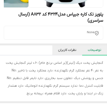
پلوپز تک کاره جیپاس مدل4324 کد A832 (ارسال
سراسری)
None
توضیحات
نظرات کاربران
گنجایش پخت دیگ (لیتر)(بر اساس برنج خام) : 0.6 لیتر گنجایش پخت
به نفر : 4 نفر عملکرد گرم نگهدارنده : دارد عملکرد پخت با تاخیر : No
جنس و پوشش دیگ : تفلون سبد بخارپزی : دارد تایمر قابل تنظیم : No
قابلیت کنترل دما : ندارد سیستم گرم نگهدارنده اتوماتیک : دارد هشدار
زنگ در ابتدا و پايان پخت : دارد اقلام همراه : پیمانه برنج