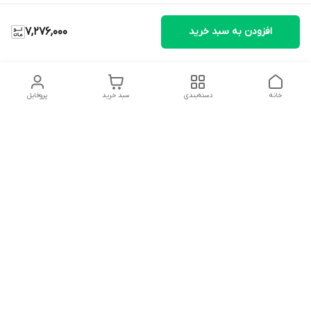
افزودن به سبد خرید
7,276,000
خانه
دسته‌بندی
سبد خرید
پروفایل
دسترسی سریع
تماس با ما
شکایات
درباره ما
قوانین و مقررات
سیاست حریم خصوصی