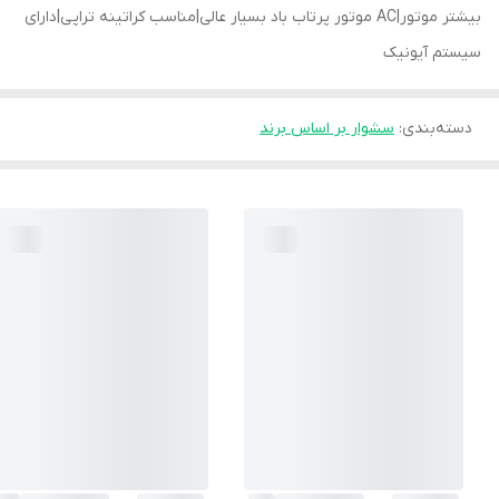
بیشتر موتور|AC موتور پرتاب باد بسیار عالی|مناسب کراتینه تراپی|دارای
سیستم آیونیک
دسته‌بندی
:
سشوار بر اساس برند