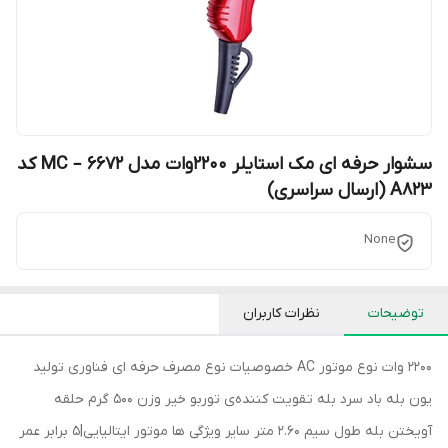
سشوار حرفه ای مک استایلر 2200وات مدل MC – 6672 کد
A823 (ارسال سراسری)
None
توضیحات
نظرات کاربران
2200 وات نوع موتور AC خصوصیات نوع مصرف حرفه ای فناوری تولید
یون بله باد سرد بله تقویت کننده‌ی توربو خیر وزن 500 گرم حلقه
آویختن بله طول سیم 2.60 متر سایر ویژگی ها موتور ایتالیایی|5 برابر عمر