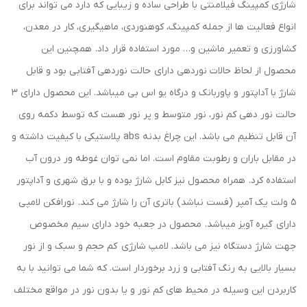
شارژی کمپینگ فیلامنتی با طراحی ساده و زیبایی که دارد می تواند برای
انواع فعالیت ها از جمله کمپینگ، کوهنوردی، ماهیگیری، کار در معدن،
کشاورزی و تعمیر ماشین و… مورد استفاده قرار داد. همچنین این
محصول از لحاظ حالات نوردهی دارای حالت نوردهی آفتابی بود و قابل
شارژ با آداپتور و پاوربانک و درگاه یو اس بی میباشد. این محصول دارای 3
حالت نور دهی کم نور، نور متوسط و پر نور هست که توسط دکمه روی
آن قابل تنظیم می باشد. این چراغ بدنه abs پلاستیکی با کیفیت داشته و
در مقابل باران و رطوبت مقاوم است. اما نمی توان غوطه ور درون آب
استفاده کرد. همراه محصول نیز کابل شارژ بوده و با برق شهری و آداپتور
5 ولت یک آمپر (فست نباشد) باتری آن را شارژ می کند. نورافکن لامپی
دارای گیره آویز میباشد. محصول در جعبه خود دارای سیم مخصوص
جهت شارژ دستگاه نیز می باشد. لامپ شارژی کم حجم و سبک و از نور
بسیار بالایی به رنگ آفتابی و زرد برخوردار است. که شما می توانید با به
کاربردن این وسیله در محیط های کم نور و یا بدون نور در مواقع مختلف