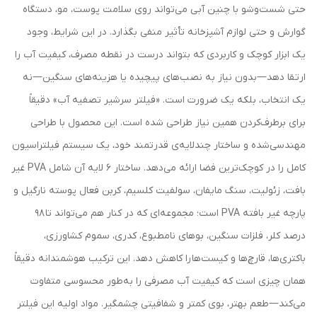
حتی شست‌وشو با چنین آبی می‌تواند روی سلامت پوست، مو، دستگاه
گوارش و حتی لوازم آشپزخانه تأثیر منفی بگذارد. در این شرایط، وجود
یک ابزار کوچک و کاربردی که بتواند درست در نقطه مصرف، کیفیت آب را
ارتقا دهد—بدون نیاز به نصب‌های پیچیده یا هزینه‌های سنگین—نه
یک انتخاب، بلکه یک ضرورت است. «فیلتر سرشیر تصفیه آب» دقیقاً
برای برطرف‌کردن همین نیاز طراحی شده است. این محصول با طراحی
مهندسی‌شده و ساختار چندلایه‌ی قدرتمند خود، یک سیستم فیلتراسیون
کامل را در کوچک‌ترین فضا ارائه می‌دهد. ساختار 6 لایه آن شامل PVA غیر
بافت، زئولیت، سنگ مایفان، سولفیت کلسیم، کربن فعال پوسته نارگیل و
پارچه غیر بافته PVA است؛ مجموعه‌ای که در کنار هم می‌تواند تا 98
درصد کلر، فلزات سنگین، بوهای نامطبوع، کدری، سموم کشاورزی،
باکتری‌ها، قارچ‌ها و کیست‌ها را کاهش دهد. این ترکیب هوشمندانه دقیقاً
همان چیزی است که کیفیت آب مصرفی را به‌طور محسوسی متفاوت
می‌کند—طعم بهتر، بوی کمتر و شفافیتی چشمگیر. مواد اولیه این فیلتر