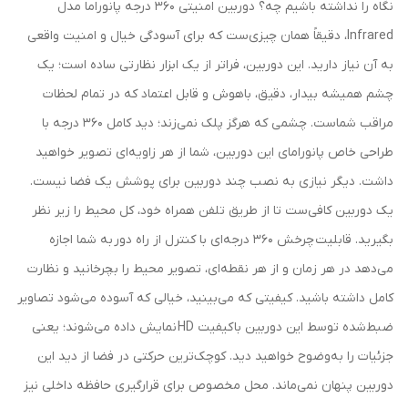
نگاه را نداشته باشیم چه؟ دوربین امنیتی 360 درجه پانوراما مدل
Infrared، دقیقاً همان چیزی‌ست که برای آسودگی خیال و امنیت واقعی
به آن نیاز دارید. این دوربین، فراتر از یک ابزار نظارتی ساده است؛ یک
چشم همیشه بیدار، دقیق، باهوش و قابل اعتماد که در تمام لحظات
مراقب شماست. چشمی که هرگز پلک نمی‌زند؛ دید کامل 360 درجه با
طراحی خاص پانورامای این دوربین، شما از هر زاویه‌ای تصویر خواهید
داشت. دیگر نیازی به نصب چند دوربین برای پوشش یک فضا نیست.
یک دوربین کافی‌ست تا از طریق تلفن همراه خود، کل محیط را زیر نظر
بگیرید. قابلیت چرخش 360 درجه‌ای با کنترل از راه دور به شما اجازه
می‌دهد در هر زمان و از هر نقطه‌ای، تصویر محیط را بچرخانید و نظارت
کامل داشته باشید. کیفیتی که می‌بینید، خیالی که آسوده می‌شود تصاویر
ضبط‌شده توسط این دوربین با کیفیت HD نمایش داده می‌شوند؛ یعنی
جزئیات را به‌وضوح خواهید دید. کوچک‌ترین حرکتی در فضا از دید این
دوربین پنهان نمی‌ماند. محل مخصوص برای قرارگیری حافظه داخلی نیز