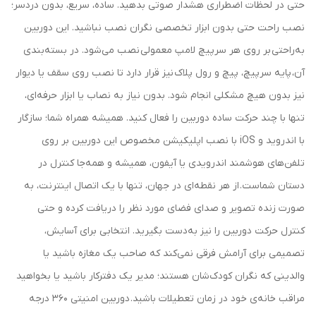
حتی در لحظات اضطراری هشدار صوتی بدهید. ساده، سریع، بدون دردسر؛
نصب راحت حتی بدون ابزار تخصصی نگران نصب نباشید. این دوربین
به‌راحتی بر روی هر سرپیچ لامپ معمولی نصب می‌شود. در بسته‌بندی
آن، پایه سرپیچ، پیچ و رول پلاک نیز قرار دارد تا نصب روی سقف یا دیوار
نیز بدون هیچ مشکلی انجام شود. بدون نیاز به نصاب یا ابزار حرفه‌ای،
تنها با چند حرکت ساده دوربین را فعال کنید. همیشه همراه شما؛ سازگار
با اندروید و iOS با نصب اپلیکیشن مخصوص این دوربین بر روی
تلفن‌های هوشمند اندرویدی یا آیفون، همیشه و همه‌جا کنترل در
دستان شماست. از هر نقطه‌ای در جهان، تنها با یک اتصال اینترنت، به
صورت زنده تصویر و صدای فضای مورد نظر را دریافت کرده و حتی
کنترل حرکت دوربین را نیز به‌دست بگیرید. انتخابی برای آسایش،
تصمیمی برای آرامش فرقی نمی‌کند که صاحب یک مغازه باشید یا
والدینی که نگران کودک‌شان هستند؛ مدیر یک دفترکار باشید یا بخواهید
مراقب خانه‌ی خود در زمان تعطیلات باشید. دوربین امنیتی 360 درجه