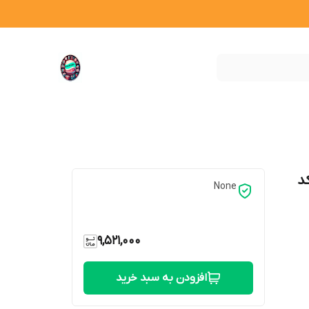
 وات جیپاس مدل 19055 کد
None
9,521,000
افزودن به سبد خرید