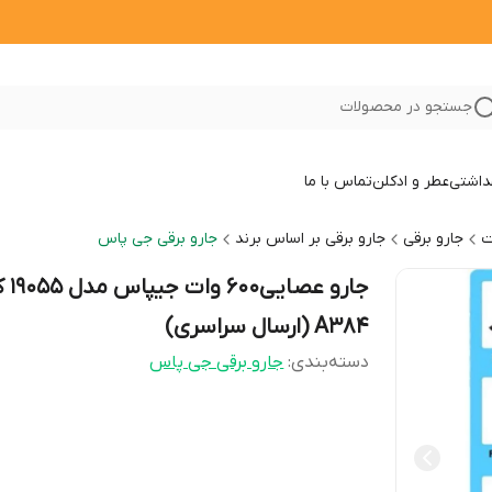
جستجو در محصولات
داشتی
عطر و ادکلن
تماس با ما
ت
جارو برقی
جارو برقی بر اساس برند
جارو برقی جی پاس
جارو عصایی600
A384 (ارسال سراسری)
دسته‌بندی
:
جارو برقی جی پاس