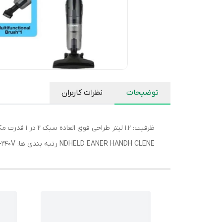
توضیحات
نظرات کاربران
HANDH CLENE‏ ‏NDHELD EANER‏ رتبه بندی ها: AC220-240V‏ 50-60 هرتز 600 وات