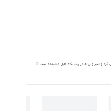
ظرفیت: 1.2 لیتر طراحی فوق العاده سبک 2 در 1 قدرت مکش قدرتمند سیستم فیلتراسیون کارآمد مناسب برای چندین سناریو تمیز کردن گرد و غبار و زباله در یک نگاه قابل مشاهده است ‏D