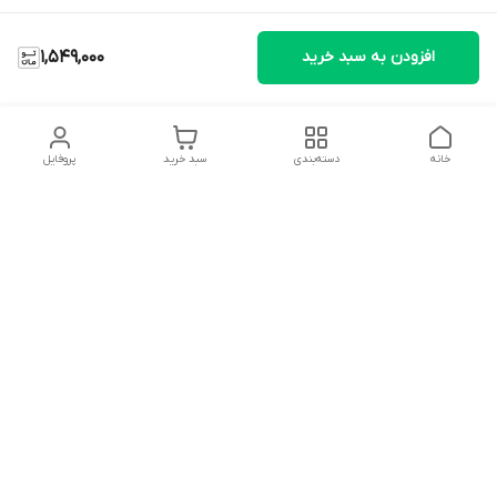
افزودن به سبد خرید
1,549,000
خانه
دسته‌بندی
سبد خرید
پروفایل
دسترسی سریع
تماس با ما
شکایات
درباره ما
قوانین و مقررات
سیاست حریم خصوصی