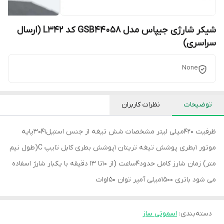
شیکر شارژی جیپاس مدل GSB44058 کد L342 (ارسال
سراسری)
None
توضیحات
نظرات کاربران
ظرفیت 420میلی لیتر مشخصات شش تیغه از جنس استیل3041پایه
موتور 1بطری پوشش تیغه تریتان 1پوشش بطری کابل تایپ C(طول نیم
متر) زمان شارز کامل حدود4ساعت (از 10تا 13 دقیقه با یکبار شارژ اسفاده
می شود باتری 1500میلی آمپر توان 150وات
دسته‌بندی
:
اسموتی ساز