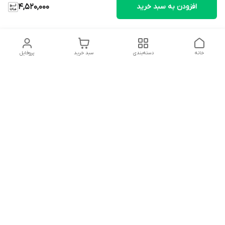
افزودن به سبد خرید
4,520,000
خانه
دسته‌بندی
سبد خرید
پروفایل
دسترسی سریع
تماس با ما
شکایات
درباره ما
قوانین و مقررات
سیاست حریم خصوصی