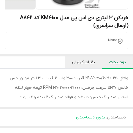
خردکن 3 لیتری دی اس پی مدل KM4100 کد A842
(ارسال سراسری)
None
توضیحات
نظرات کاربران
ولتاژ: 220-240V~50/60Hz قدرت: 300 وات ظرفیت: 3.0 لیتر موتور مس
خالص 5430 سرعت چرخش: 26000-28000 RPM 420 تیغه چهار لنگه
استیل ضد زنگ جنس: شیشه و فولاد ضد زنگ 2 دنده و 2 سرعت
دسته‌بندی
:
بدون دسته‌بندی