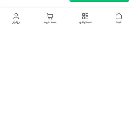
خانه
دسته‌بندی
سبد خرید
پروفایل
دسترسی سریع
تماس با ما
شکایات
درباره ما
قوانین و مقررات
سیاست حریم خصوصی
سلام به همه مانا کالایی های گل با توجه به فرارسیدن ایام عید
نوروز تمامی سفارشات تاریخ 1403/12/25 بعد از تعطیلات رسمی