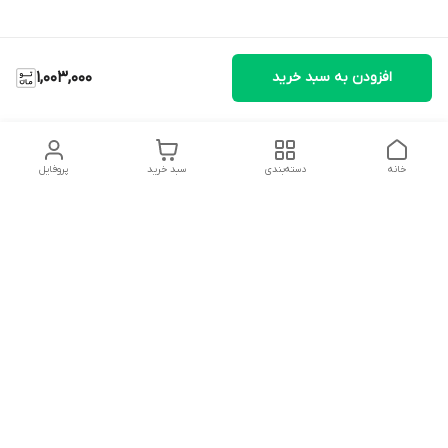
افزودن به سبد خرید
1,003,000
خانه
دسته‌بندی
سبد خرید
پروفایل
دسترسی سریع
تماس با ما
شکایات
درباره ما
قوانین و مقررات