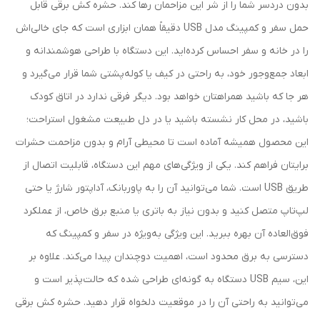
بدون دردسر شما را از شر این مزاحمان رها کند. حشره کش برقی قابل
حمل سفر و کمپینگ مدل USB دقیقاً همان ابزاری است که جای خالی‌اش
را در خانه و سفر احساس کرده‌اید. این دستگاه با طراحی هوشمندانه و
ابعاد جمع‌وجور خود، به راحتی در کیف یا کوله‌پشتی شما قرار می‌گیرد و
هر جا که باشید همراهتان خواهد بود. دیگر فرقی ندارد در اتاق کودک
باشید، در محل کار نشسته باشید یا در دل طبیعت مشغول استراحت؛
این محصول همیشه آماده است تا محیطی آرام و بدون مزاحمت حشرات
برایتان فراهم کند. یکی از ویژگی‌های مهم این دستگاه، قابلیت اتصال از
طریق USB است. شما می‌توانید آن را به پاوربانک، آداپتور شارژ یا حتی
لپ‌تاپ متصل کنید و بدون نیاز به باتری یا منبع برق خاص، از عملکرد
فوق‌العاده آن بهره ببرید. این ویژگی به‌ویژه در سفر و کمپینگ که
دسترسی به برق محدود است، اهمیت دوچندان پیدا می‌کند. علاوه بر
این، سیم USB دستگاه به گونه‌ای طراحی شده که حالت‌پذیر است و
می‌توانید به راحتی آن را در موقعیت دلخواه قرار دهید. حشره کش برقی