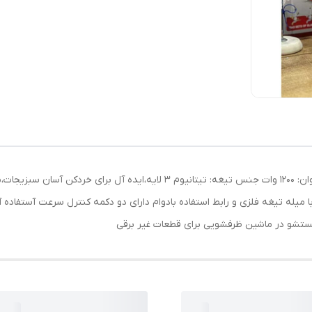
خردکن نیولند (Food Chopper) مدل: (NL-3089BS) توان: 1200 وات جنس تیغه: تی
: 6 لیتر استیل ضد زنگ با میله تیغه فلزی و رابط استفاده بادوام دارای دو دکمه کنترل سرعت آ
 شستشو در ماشین ظرفشویی برای قطعات غیر برقی