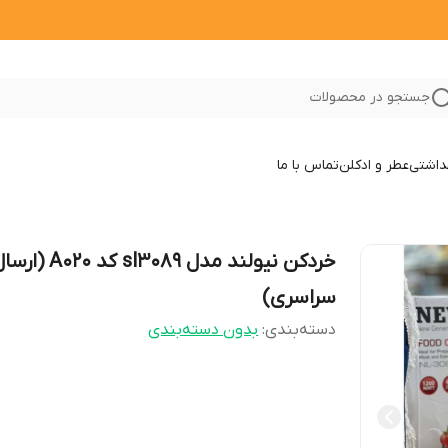
جستجو در محصولات
داشتی
عطر و ادکلن
تماس با ما
خردکن نیولند مدل sl3089 کد A020 (
سراسری)
دسته‌بندی
:
بدون دسته‌بندی