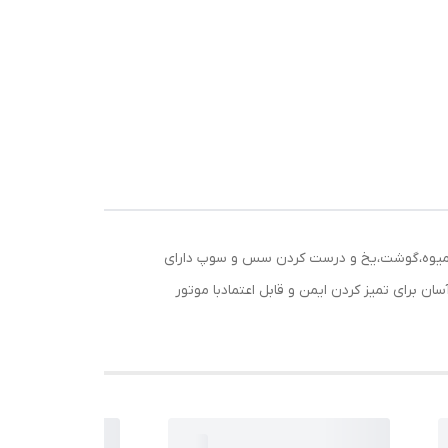
تانیوم 3 لایه،ایده آل برای خردکن آسان سبزیجات،میوه،گوشت،یخ و درست کردن سس و سوپ دارای
ستفاده آسان برای تمیز کردن ایمن و قابل اعتمادبا موتور