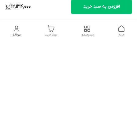
افزودن به سبد خرید
12,134,000
خانه
دسته‌بندی
سبد خرید
پروفایل
دسترسی سریع
تماس با ما
شکایات
درباره ما
قوانین و مقررات
سیاست حریم خصوصی