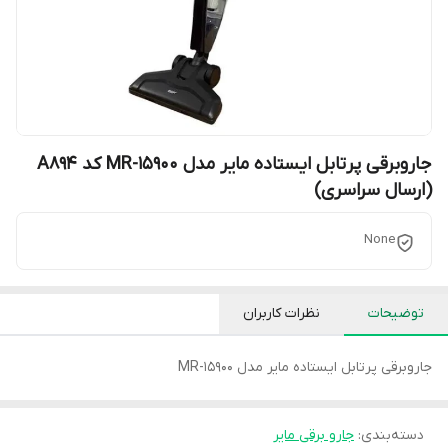
جاروبرقی پرتابل ایستاده مایر مدل MR-15900 کد A894
(ارسال سراسری)
None
توضیحات
نظرات کاربران
جاروبرقی پرتابل ایستاده مایر مدل MR-15900
دسته‌بندی
:
جارو برقی مایر