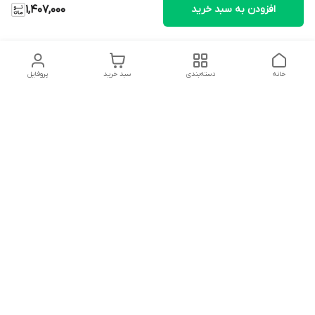
افزودن به سبد خرید
1,407,000
خانه
دسته‌بندی
سبد خرید
پروفایل
دسترسی سریع
تماس با ما
شکایات
درباره ما
قوانین و مقررات
سیاست حریم خصوصی