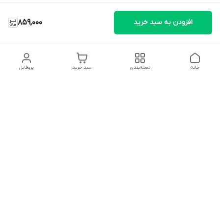
افزودن به سبد خرید
859,000
خانه
دسته‌بندی
سبد خرید
پروفایل
دسترسی سریع
تماس با ما
شکایات
درباره ما
قوانین و مقررات
سیاست حریم خصوصی