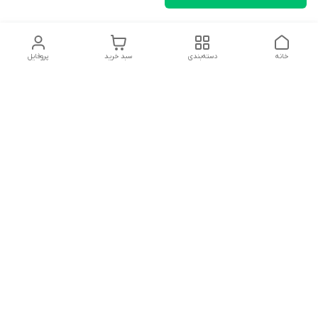
خانه
دسته‌بندی
سبد خرید
پروفایل
دسترسی سریع
تماس با ما
شکایات
درباره ما
قوانین و مقررات
سیاست حریم خصوصی
سلام به همه مانا کالایی های گل با توجه به فرارسیدن ایام عید