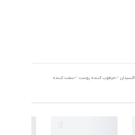
 E و کلاژن ✅ترمیم کننده پوست ✅حاوی آنتی اکسیدان ✅مرطوب کننده پوست ✅سفت کننده