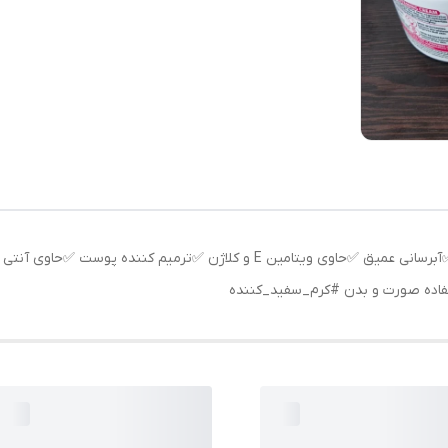
کرم سفید کننده شیر الاغ ✅سفید شدن فوری پوست ✅آبرسانی عمیق ✅حاوی ویتامین