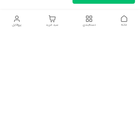
خانه
دسته‌بندی
سبد خرید
پروفایل
دسترسی سریع
تماس با ما
شکایات
درباره ما
قوانین و مقررات
سیاست حریم خصوصی
سلام به همه مانا کالایی های گل با توجه به فرارسیدن ایام عید