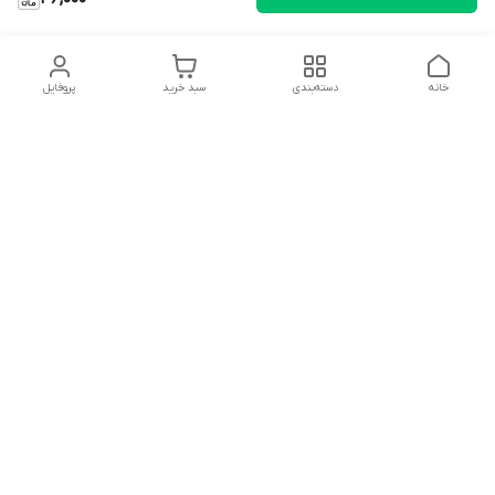
خانه
دسته‌بندی
سبد خرید
پروفایل
دسترسی سریع
تماس با ما
شکایات
درباره ما
قوانین و مقررات
سیاست حریم خصوصی
سلام به همه مانا کالایی های گل با توجه به فرارسیدن ایام عید