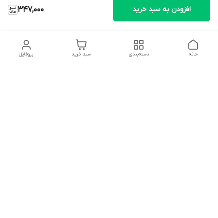
افزودن به سبد خرید
347,000
خانه
دسته‌بندی
سبد خرید
پروفایل
دسترسی سریع
تماس با ما
شکایات
درباره ما
قوانین و مقررات
سیاست حریم خصوصی