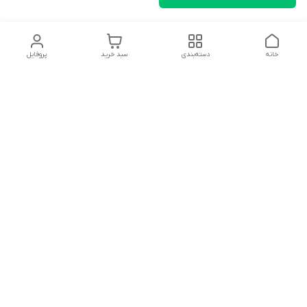
خانه
دسته‌بندی
سبد خرید
پروفایل
دسترسی سریع
تماس با ما
شکایات
درباره ما
قوانین و مقررات
سیاست حریم خصوصی
سلام به همه مانا کالایی های گل با توجه به فرارسیدن ایام عید