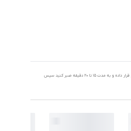
روشن کننده ضد پف زیر چشم مرطوب کننده تسکین دهنده بعد از تمیز کردن صورت این پچ زیر چشم لوبیا مونگ ایمیجز را زیر چشم قرار داده و به مدت 15 تا 20 دقیقه صبر کنید سپس