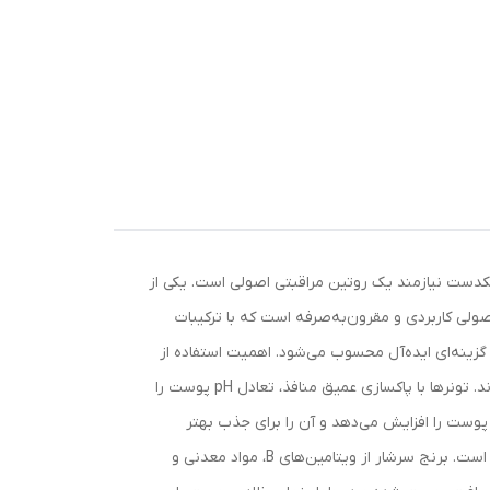
وستی شفاف، سالم و یکدست نیازمند یک روتین مراقبتی اصولی است. یکی از
 استفاده از تونر صورت پس از شست‌وشو می‌باشد. تونر صورت روشن‌کننده برنج سادور حجم 120 میل محصولی کاربردی و مقرون‌به‌صرفه است که با ترکیبات
گزینه‌ای ایده‌آل محسوب می‌شود. اهمیت استفاده از
تونر در روتین مراقبت از پوست پس از شست‌وشوی صورت، ممکن است بقایای آلودگی، مواد آرایشی یا املاح آب روی پوست باقی بماند. تونرها با پاکسازی عمیق منافذ، تعادل pH پوست را
پوست را افزایش می‌دهد و آن را برای جذب بهتر
سرم‌ها و کرم‌های مراقبتی آماده می‌سازد. ترکیبات مؤثر و نقش عصاره برنج اصلی‌ترین ترکیب فعال در تونر سادور، عصاره طبیعی برنج است. برنج سرشار از ویتامین‌های B، مواد معدنی و