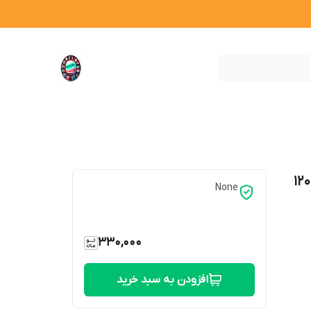
تونر صورت روشن کننده برنج سادور حجم 120
None
330,000
افزودن به سبد خرید