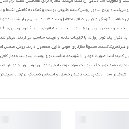
 پوست و تقویت سد دفاعی آن کمک می‌کند. عصاره برنج همچنین باعث نرم شد
 روشن‌کننده برنج سادور روشن‌کننده طبیعی پوست و کمک به کاهش لک‌ها و ت
آبرسانی ملایم و جلوگیری از خشکی پوست پاکسازی عمقی منافذ
ط و حساس تونر برنج سادور مناسب چه افرادی است؟ این تونر برای افرادی 
بال یک تونر روزانه با ترکیبات ملایم و قیمت مناسب می‌گردند، می‌توانند ب
یرتحریک‌کننده، معمولاً سازگاری خوبی با این محصول دارند. روش صحیح استف
ال کنید: ابتدا صورت خود را با شوینده مناسب نوع پوست بشویید. مقدار کافی از ت
ازه دهید تونر جذب پوست شود. توصیه می‌شود این تونر روزانه دو بار، صبح 
: شفاف‌تر شدن رنگ پوست کاهش خشکی و احساس کشیدگی نرم‌تر و لطیف‌تر ش