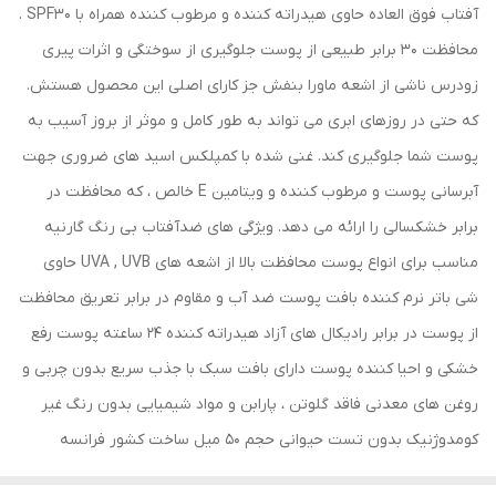
آفتاب فوق العاده حاوی هیدراته کننده و مرطوب کننده همراه با SPF30 .
محافظت 30 برابر طبیعی از پوست جلوگیری از سوختگی و اثرات پیری
زودرس ناشی از اشعه ماورا بنفش جز کارای اصلی این محصول هستش.
که حتی در روزهای ابری می تواند به طور کامل و موثر از بروز آسیب به
پوست شما جلوگیری کند. غنی شده با کمپلکس اسید های ضروری جهت
آبرسانی پوست و مرطوب کننده و ویتامین E خالص ، که محافظت در
برابر خشکسالی را ارائه می دهد. ویژگی های ضدآفتاب بی رنگ گارنیه
مناسب برای انواع پوست محافظت بالا از اشعه های UVA , UVB حاوی
شی باتر نرم کننده بافت پوست ضد آب و مقاوم در برابر تعریق محافظت
از پوست در برابر رادیکال های آزاد هیدراته کننده 24 ساعته پوست رفع
خشکی و احیا کننده پوست دارای بافت سبک با جذب سریع بدون چربی و
روغن های معدنی فاقد گلوتن ، پارابن و مواد شیمیایی بدون رنگ غیر
کومدوژنیک بدون تست حیوانی حجم 50 میل ساخت کشور فرانسه