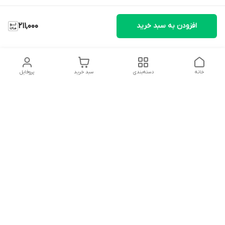
افزودن به سبد خرید
211,000
خانه
دسته‌بندی
سبد خرید
پروفایل
دسترسی سریع
تماس با ما
شکایات
درباره ما
قوانین و مقررات
سیاست حریم خصوصی