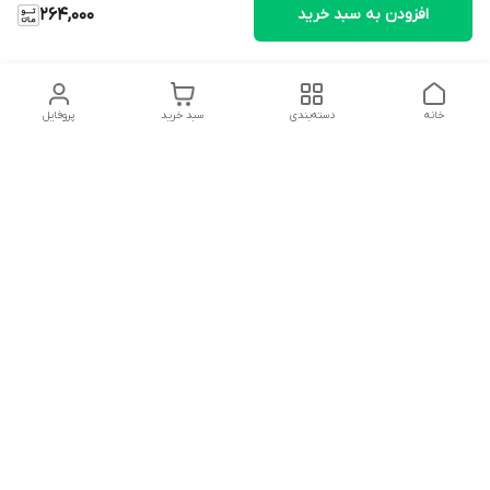
افزودن به سبد خرید
264,000
خانه
دسته‌بندی
سبد خرید
پروفایل
دسترسی سریع
تماس با ما
شکایات
درباره ما
قوانین و مقررات
سیاست حریم خصوصی