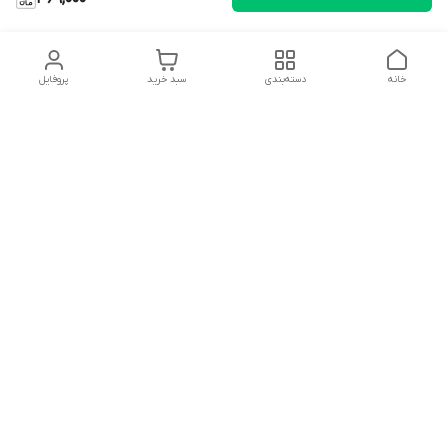
خانه
دسته‌بندی
سبد خرید
پروفایل
دسترسی سریع
تماس با ما
شکایات
درباره ما
قوانین و مقررات
سیاست حریم خصوصی
سلام به همه مانا کالایی های گل با توجه به فرارسیدن ایام عید