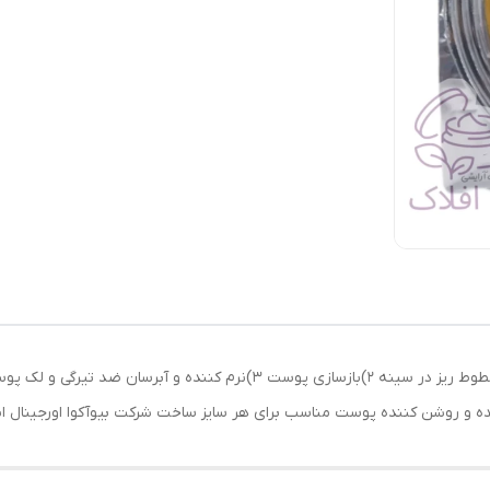
وزن 17 گرم خاصیت ارتجاعی را تقویت میکند کاهش خطوط ریز در سینه 2)بازس
روشن کننده پوست مناسب برای هر سایز ساخت شرکت بیوآکوا اورجینال انقضا /08