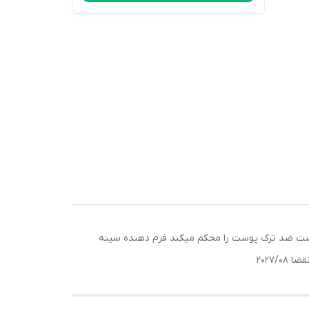
ازی پوست 3)نرم کننده و آبرسان ضد تیرگی و لک پوست ضد ترک پوست را محکم میکند فرم دهنده سینه
2027