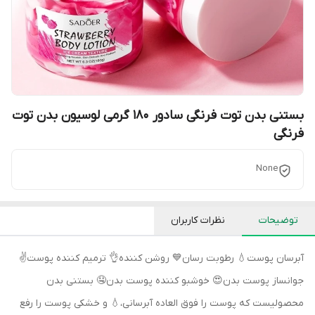
بستنی بدن توت فرنگی سادور 180 گرمی لوسیون بدن توت
فرنگی
None
توضیحات
نظرات کاربران
آبرسان پوست💧 رطوبت رسان💙 روشن کننده👌 ترمیم کننده پوست✌️
جوانساز پوست بدن😍 خوشبو کننده پوست بدن🤤 بستنی بدن
محصولیست که پوست را فوق العاده آبرسانی،💧 و خشکی پوست را رفع