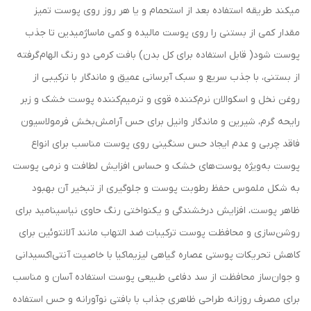
میکند طریقه استفاده بعد از استحمام و یا هر روز روی پوست تمیز
مقدار کمی از بستنی را روی پوست مالیده و کمی ماساژمیدین تا جذب
پوست شود( قابل استفاده برای کل بدن) بافت کرمی دو رنگ الهام‌گرفته
از بستنی، با جذب سریع و سبک آبرسانی عمیق و ماندگار با ترکیبی از
روغن نخل و اسکوالان نرم‌کننده قوی و ترمیم‌کننده پوست خشک و زبر
رایحه گرم، شیرین و ماندگار وانیل برای حس آرامش‌بخش فرمولاسیون
فاقد چربی و عدم ایجاد حس سنگینی روی پوست مناسب برای انواع
پوست به‌ویژه پوست‌های خشک و حساس افزایش لطافت و نرمی پوست
به شکل ملموس حفظ رطوبت پوست و جلوگیری از تبخیر آن بهبود
ظاهر پوست، افزایش درخشندگی و یکنواختی رنگ حاوی نیاسینامید برای
روشن‌سازی و محافظت پوست ترکیبات ضد التهاب مانند آلانتوئین برای
کاهش تحریکات پوستی عصاره گیاهی لیزیماکیا با خاصیت آنتی‌اکسیدانی
و جوان‌ساز محافظت از سد دفاعی طبیعی پوست استفاده آسان و مناسب
برای مصرف روزانه طراحی ظاهری جذاب با بافتی نوآورانه و حس استفاده