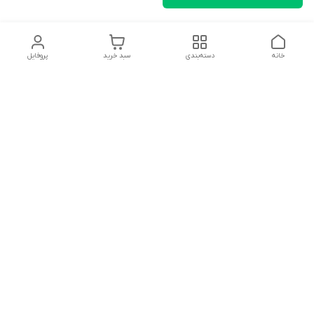
خانه
دسته‌بندی
سبد خرید
پروفایل
دسترسی سریع
تماس با ما
شکایات
درباره ما
قوانین و مقررات
سیاست حریم خصوصی
سلام به همه مانا کالایی های گل با توجه به فرارسیدن ایام عید