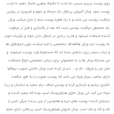
روی پوست بریزید.سپس به مدت 10 دقیقه بخوبی ماساژ دهید تا جذب
پوست شود. ویال آمپولی پرتقال یک مرحله ی مهم و ضروری در روتین
مراقبت پوست می باشد و با یک قطره پوست شما را شارژ میکند، ویال
یک محصول مراقبت پوستی است که بعد از پاکسازی و قبل از مرطوب
کننده استفاده میشود و قدرت زیادی در انتقال دادن مواد و ترکیبات موثر
به پوست دارد. ویال ها اهداف تخصصی را اجرا میکنند چون ازمولکول ها
و ذرات بسیار ریزی تشکیل شده اند که مستقیما وارد پوست میشوند. و
این مسئله ویال ها را به محصولی برای درمان تخصصی انواع مشکلات
مثل چن و چروک ، لک و … تبدیل کرده است ویال مالشی صورت بیواکوا
دارای عناصر بسیار ویژه می باشد که پوست صورت را به طور شگفت
انگیزی ترمیم و بازسازی کرده و پوستی صاف، نرم، سفید و درخشان و زیبا
ایجاد می کند. این ویال حاوی هیالورونیک اسید بوده که سفید کننده و
درخشان کننده پوست های تیره و همچنین از بین برنده تیرگی ناشی از
لک و کک و مک است. ویال امپولی هیالورونیک اسید پرتقالی دارای حجم