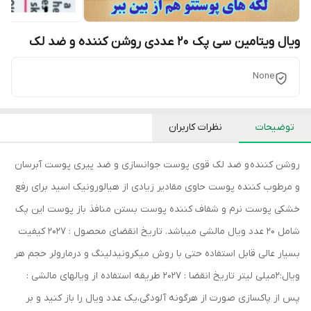
ویال ویتامین سی پک 20 عددی روشن کننده و ضد لک
None
توضیحات
نظرات کاربران
روشن کننده و ضد لک قوی پوست جوانسازی و ضد پیری پوست آبرسان
و مرطوب کننده پوست حاوی مقادیر زیادی از هیالورونیک اسید برای رفع
خشکی پوست نرم و شفاف کننده پوست بستن منافذ باز پوست این پک
شامل 20 عدد ویال مالشی میباشد. تاریخ انقضای محصول : 2027 کیفیت
بسیار عالی قابل استفاده حتی با روش میکرونیدلینگ و درمارولر حجم هر
ویال:2میلی لیتر تاریخ انقضا : 2027 طریقه استفاده از ویالهای مالشی :
پس از پاکسازی صورت از هرگونه آلودگی،یک عدد ویال را باز کنید و بر