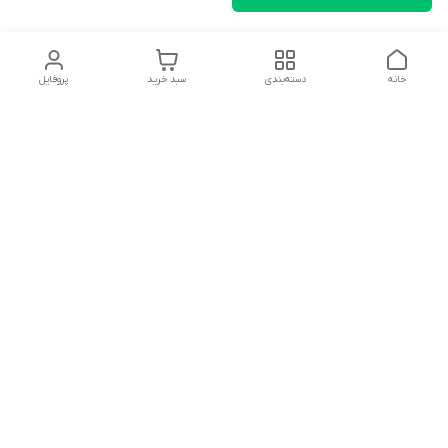
خانه
دسته‌بندی
سبد خرید
پروفایل
دسترسی سریع
تماس با ما
شکایات
درباره ما
قوانین و مقررات
سیاست حریم خصوصی
سلام به همه مانا کالایی های گل با توجه به فرارسیدن ایام عید