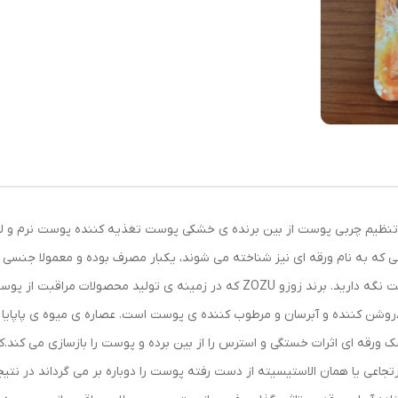
تنظیم چربی پوست از بین برنده ی خشکی پوست تغذیه کننده پوست نرم و 
به نام ورقه ای نیز شناخته می شوند، یکبار مصرف بوده و معمولا جنسی از 
باشید که نهایتا این نقاب ها را 15 تا 20 دقیقه روی پوست نگه دارید. برند زوزو ZOZU ک
روشن کننده و آبرسان و مرطوب کننده ی پوست است. عصاره ی میوه ی پاپایا 
ورقه ای اثرات خستگی و استرس را از بین برده و پوست را بازسازی می کند.ک
تجاعی یا همان الاستیسیته از دست رفته پوست را دوباره بر می گرداند در نت