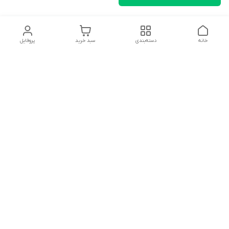
خانه
دسته‌بندی
سبد خرید
پروفایل
دسترسی سریع
تماس با ما
شکایات
درباره ما
قوانین و مقررات
سیاست حریم خصوصی
سلام به همه مانا کالایی های گل با توجه به فرارسیدن ایام عید