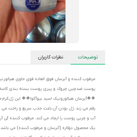
توضیحات
نظرات کاربران
مرطوب کننده و آبرسان فوق العاده قوی حاوی هیالورن
🔶🔶آبرسان هیالورونیک اسید بیوآکوا🔶🔶 این ژل کرم 
رقم می زند ،ژل بودن آن باعث جذب سریع و راحت می ش
آب و چربی پوست را ایجاد می کند. مرطوب کننده گی 
یک محصول دوکاره (آبرسان و مرطوب کننده) می باشد. ک