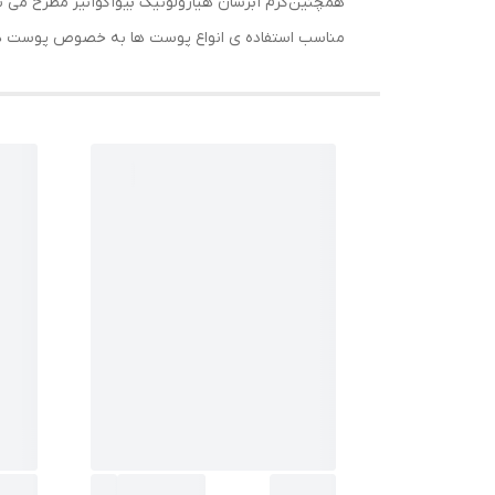
همچنین کرم آبرسان هیارولونیک بیوآکوا نیز مطرح می ب
مناسب استفاده ی انواع پوست ها به خصوص پوست ه