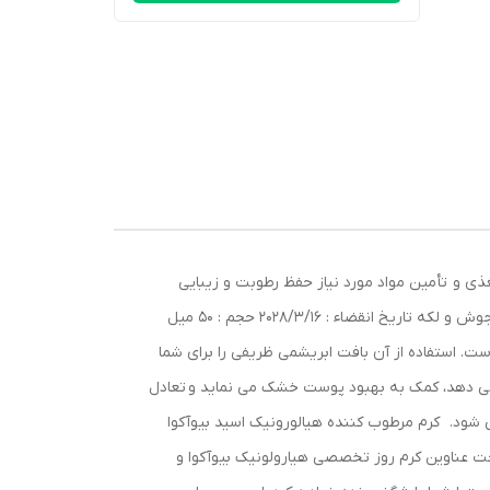
ی و تأمین مواد مورد نیاز حفظ رطوبت و زیبایی
پوست ضدچین چروک و پیری پوست بسته بندی کاسه ای 50 گرمی تنظیم تعادل چربی و PH پوست از بین بردن چین و چروک، جای جوش و لکه تاریخ انقضاء : 2028/3/16 حجم : 50 میل
ت. استفاده از آن بافت ابریشمی ظریفی را برای شما
 می دهد، کمک به بهبود پوست خشک می نماید و تعادل
ود. کرم مرطوب کننده هیالورونیک اسید بیوآکوا
حت عناوین کرم روز تخصصی هیارولونیک بیوآکوا و