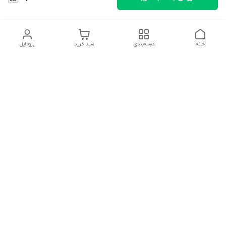
خانه
دسته‌بندی
سبد خرید
پروفایل
دسترسی سریع
تماس با ما
شکایات
درباره ما
قوانین و مقررات
سیاست حریم خصوصی
سلام به همه مانا کالایی های گل با توجه به فرارسیدن ایام عید